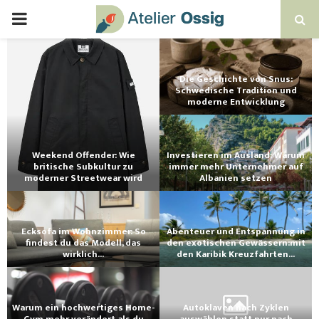
Die Geschichte von Snus:
Schwedische Tradition und
moderne Entwicklung
Weekend Offender: Wie
Investieren im Ausland: Warum
britische Subkultur zu
immer mehr Unternehmer auf
moderner Streetwear wird
Albanien setzen
Ecksofa im Wohnzimmer: So
Abenteuer und Entspannung in
findest du das Modell, das
den exotischen Gewässern:mit
wirklich...
den Karibik Kreuzfahrten...
Warum ein hochwertiges Home-
Autoklaven nach Zyklen