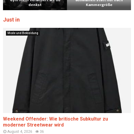
Gym mehr verändert als du
auswählen statt nur nach
denkst
Kammergröße
Just in
Mode und Bekleidung
Weekend Offender: Wie britische Subkultur zu
moderner Streetwear wird
August 4, 2026
36