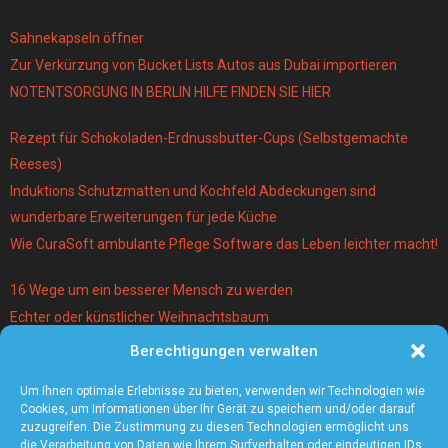
Sahnekapseln öffner
Zur Verkürzung von Bucket Lists Autos aus Dubai importieren
NOTENTSORGUNG IN BERLIN HILFE FINDEN SIE HIER
Rezept für Schokoladen-Erdnussbutter-Cups (Selbstgemachte
Reeses)
Induktions Schutzmatten und Kochfeld Abdeckungen sind
wunderbare Erweiterungen für jede Küche
Wie CuraSoft ambulante Pflege Software das Leben leichter macht!
16 Wege um ein besserer Mensch zu werden
Echter oder künstlicher Weihnachtsbaum
Berechtigungen verwalten
Warum lohnt es sich einen Magier und Mentalist zu buchen?
Die 5 angesagtesten Schmuck-Trends 2021
Um Ihnen optimale Erlebnisse zu bieten, verwenden wir Technologien wie
Cookies, um Informationen über Ihr Gerät zu speichern und/oder darauf
zuzugreifen. Die Zustimmung zu diesen Technologien ermöglicht uns
die Verarbeitung von Daten wie Ihrem Surfverhalten oder eindeutigen IDs