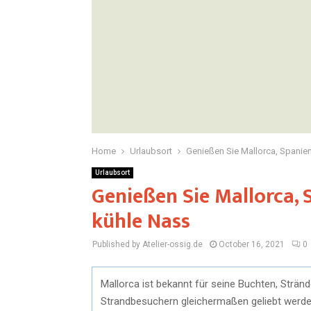
Home
Urlaubsort
Genießen Sie Mallorca, Spanie
Urlaubsort
Genießen Sie Mallorca, 
kühle Nass
Published by Atelier-ossig.de
October 16, 2021
0
Mallorca ist bekannt für seine Buchten, Strän
Strandbesuchern gleichermaßen geliebt werden