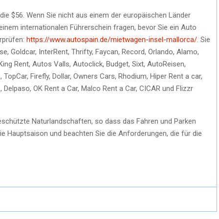
 die $56. Wenn Sie nicht aus einem der europäischen Länder
nem internationalen Führerschein fragen, bevor Sie ein Auto
erprüfen:
https://www.autospain.de/mietwagen-insel-mallorca/
. Sie
, Goldcar, InterRent, Thrifty, Faycan, Record, Orlando, Alamo,
ing Rent, Autos Valls, Autoclick, Budget, Sixt, AutoReisen,
s
, TopCar, Firefly, Dollar, Owners Cars, Rhodium, Hiper Rent a car,
e, Delpaso, OK Rent a Car, Malco Rent a Car, CICAR und Flizzr
geschützte Naturlandschaften, so dass das Fahren und Parken
die Hauptsaison und beachten Sie die Anforderungen, die für die