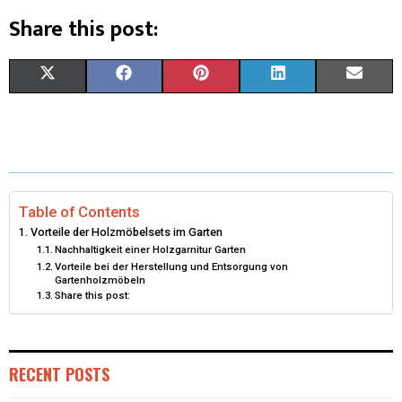
Share this post:
X
F
P
L
E
(
A
I
I
M
T
C
N
N
A
W
E
T
K
I
I
B
E
E
L
Table of Contents
Vorteile der Holzmöbelsets im Garten
T
O
R
D
Nachhaltigkeit einer Holzgarnitur Garten
Vorteile bei der Herstellung und Entsorgung von
T
O
E
I
Gartenholzmöbeln
Share this post:
E
K
S
N
R
T
)
RECENT POSTS