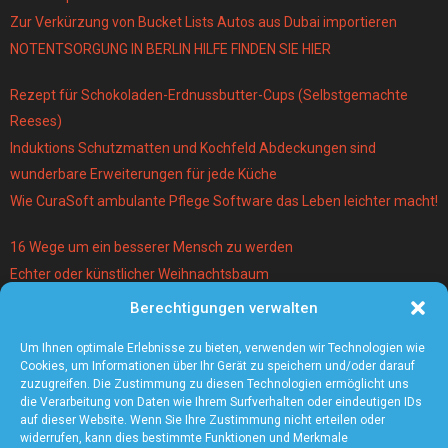
Zur Verkürzung von Bucket Lists Autos aus Dubai importieren
NOTENTSORGUNG IN BERLIN HILFE FINDEN SIE HIER
Rezept für Schokoladen-Erdnussbutter-Cups (Selbstgemachte
Reeses)
Induktions Schutzmatten und Kochfeld Abdeckungen sind
wunderbare Erweiterungen für jede Küche
Wie CuraSoft ambulante Pflege Software das Leben leichter macht!
16 Wege um ein besserer Mensch zu werden
Echter oder künstlicher Weihnachtsbaum
Berechtigungen verwalten
Warum lohnt es sich einen Magier und Mentalist zu buchen?
Die 5 angesagtesten Schmuck-Trends 2021
Um Ihnen optimale Erlebnisse zu bieten, verwenden wir Technologien wie
Cookies, um Informationen über Ihr Gerät zu speichern und/oder darauf
zuzugreifen. Die Zustimmung zu diesen Technologien ermöglicht uns
die Verarbeitung von Daten wie Ihrem Surfverhalten oder eindeutigen IDs
auf dieser Website. Wenn Sie Ihre Zustimmung nicht erteilen oder
widerrufen, kann dies bestimmte Funktionen und Merkmale