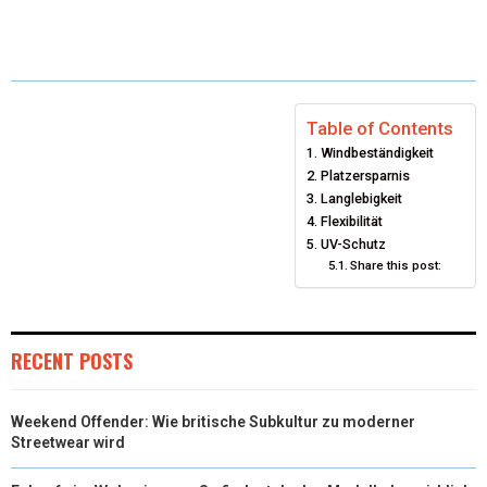
(
A
I
I
M
T
C
N
N
A
W
E
T
K
I
I
B
E
E
L
Table of Contents
Windbeständigkeit
T
O
R
D
Platzersparnis
T
O
E
Langlebigkeit
I
Flexibilität
E
K
S
N
UV-Schutz
Share this post:
R
T
)
RECENT POSTS
Weekend Offender: Wie britische Subkultur zu moderner
Streetwear wird