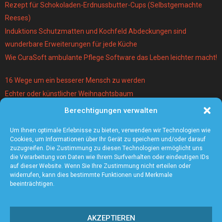
Rezept für Schokoladen-Erdnussbutter-Cups (Selbstgemachte
Reeses)
Induktions Schutzmatten und Kochfeld Abdeckungen sind
wunderbare Erweiterungen für jede Küche
Wie CuraSoft ambulante Pflege Software das Leben leichter macht!
16 Wege um ein besserer Mensch zu werden
Echter oder künstlicher Weihnachtsbaum
Berechtigungen verwalten
Warum lohnt es sich einen Magier und Mentalist zu buchen?
Die 5 angesagtesten Schmuck-Trends 2021
Um Ihnen optimale Erlebnisse zu bieten, verwenden wir Technologien wie
Cookies, um Informationen über Ihr Gerät zu speichern und/oder darauf
zuzugreifen. Die Zustimmung zu diesen Technologien ermöglicht uns
die Verarbeitung von Daten wie Ihrem Surfverhalten oder eindeutigen IDs
auf dieser Website. Wenn Sie Ihre Zustimmung nicht erteilen oder
widerrufen, kann dies bestimmte Funktionen und Merkmale
beeinträchtigen.
AKZEPTIEREN