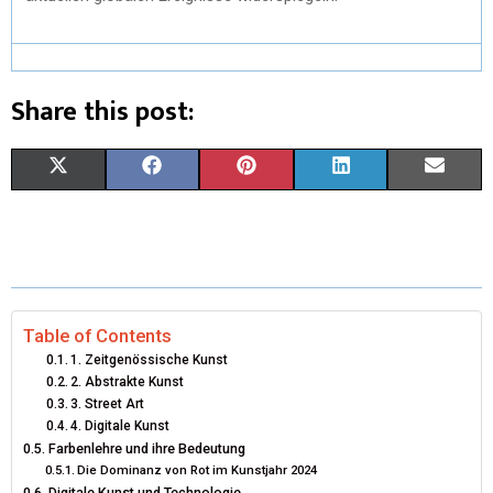
Share this post:
X
F
P
L
E
(
A
I
I
M
T
C
N
N
A
W
E
T
K
I
I
B
E
E
L
Table of Contents
1. Zeitgenössische Kunst
T
O
R
D
2. Abstrakte Kunst
3. Street Art
T
O
E
I
4. Digitale Kunst
E
K
S
N
Farbenlehre und ihre Bedeutung
Die Dominanz von Rot im Kunstjahr 2024
R
T
Digitale Kunst und Technologie