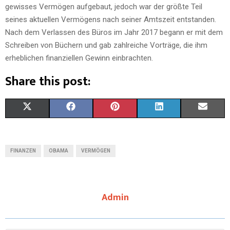
gewisses Vermögen aufgebaut, jedoch war der größte Teil
seines aktuellen Vermögens nach seiner Amtszeit entstanden.
Nach dem Verlassen des Büros im Jahr 2017 begann er mit dem
Schreiben von Büchern und gab zahlreiche Vorträge, die ihm
erheblichen finanziellen Gewinn einbrachten.
Share this post:
X
F
P
L
E
(
A
I
I
M
T
C
N
N
A
FINANZEN
OBAMA
VERMÖGEN
W
E
T
K
I
I
B
E
E
L
Admin
T
O
R
D
T
O
E
I