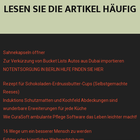
LESEN SIE DIE ARTIKEL HÄUFIG
Sahnekapseln öffner
Zur Verkürzung von Bucket Lists Autos aus Dubai importieren
NOTENTSORGUNG IN BERLIN HILFE FINDEN SIE HIER
Rezept für Schokoladen-Erdnussbutter-Cups (Selbstgemachte
Reeses)
Induktions Schutzmatten und Kochfeld Abdeckungen sind
wunderbare Erweiterungen für jede Küche
Wie CuraSoft ambulante Pflege Software das Leben leichter macht!
16 Wege um ein besserer Mensch zu werden
Echter oder künstlicher Weihnachtsbaum