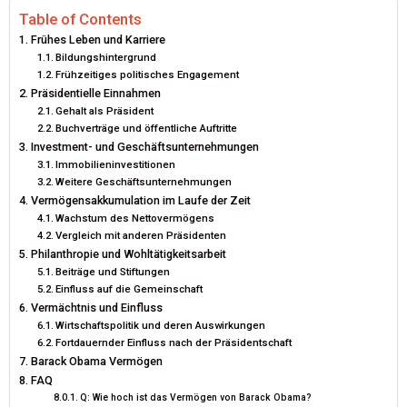
E
K
S
N
Table of Contents
Frühes Leben und Karriere
R
T
Bildungshintergrund
Frühzeitiges politisches Engagement
)
Präsidentielle Einnahmen
Gehalt als Präsident
Buchverträge und öffentliche Auftritte
Investment- und Geschäftsunternehmungen
Immobilieninvestitionen
Weitere Geschäftsunternehmungen
Vermögensakkumulation im Laufe der Zeit
Wachstum des Nettovermögens
Vergleich mit anderen Präsidenten
Philanthropie und Wohltätigkeitsarbeit
Beiträge und Stiftungen
Einfluss auf die Gemeinschaft
Vermächtnis und Einfluss
Wirtschaftspolitik und deren Auswirkungen
Fortdauernder Einfluss nach der Präsidentschaft
Barack Obama Vermögen
FAQ
Q: Wie hoch ist das Vermögen von Barack Obama?