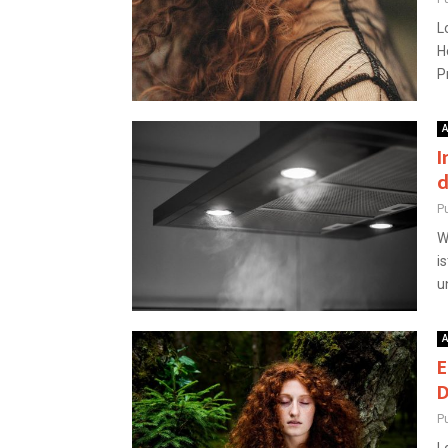
L
H
P
A
I
d
Pu
W
i
un
A
E
D
Pu