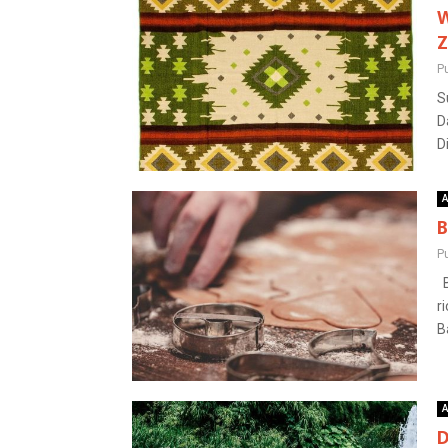
W
Z
Pu
S
D
D
A
B
Pu
B
r
B
A
D