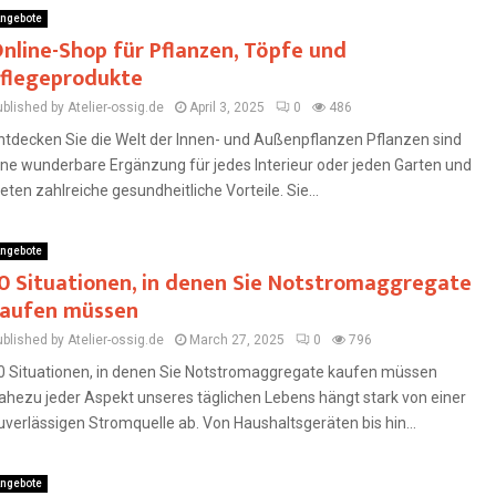
ngebote
nline-Shop für Pflanzen, Töpfe und
flegeprodukte
blished by Atelier-ossig.de
April 3, 2025
0
486
ntdecken Sie die Welt der Innen- und Außenpflanzen Pflanzen sind
ine wunderbare Ergänzung für jedes Interieur oder jeden Garten und
ieten zahlreiche gesundheitliche Vorteile. Sie...
ngebote
0 Situationen, in denen Sie Notstromaggregate
aufen müssen
blished by Atelier-ossig.de
March 27, 2025
0
796
0 Situationen, in denen Sie Notstromaggregate kaufen müssen
ahezu jeder Aspekt unseres täglichen Lebens hängt stark von einer
uverlässigen Stromquelle ab. Von Haushaltsgeräten bis hin...
ngebote