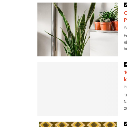
A
O
P
Pu
E
e
b
A
1
k
Pu
1
N
z
A