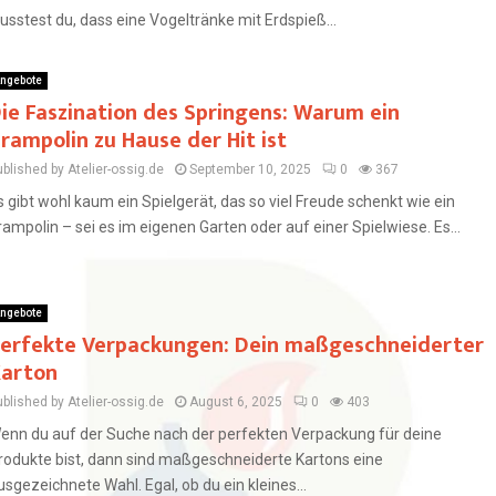
usstest du, dass eine Vogeltränke mit Erdspieß...
ngebote
ie Faszination des Springens: Warum ein
rampolin zu Hause der Hit ist
blished by Atelier-ossig.de
September 10, 2025
0
367
s gibt wohl kaum ein Spielgerät, das so viel Freude schenkt wie ein
rampolin – sei es im eigenen Garten oder auf einer Spielwiese. Es...
ngebote
erfekte Verpackungen: Dein maßgeschneiderter
arton
blished by Atelier-ossig.de
August 6, 2025
0
403
enn du auf der Suche nach der perfekten Verpackung für deine
rodukte bist, dann sind maßgeschneiderte Kartons eine
usgezeichnete Wahl. Egal, ob du ein kleines...