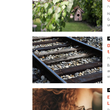
G
Pu
H
G
u
A
D
t
Pu
B
a
v
A
E
L
Pu