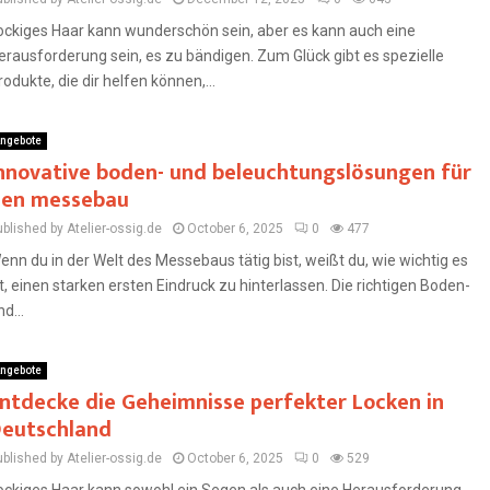
ockiges Haar kann wunderschön sein, aber es kann auch eine
erausforderung sein, es zu bändigen. Zum Glück gibt es spezielle
rodukte, die dir helfen können,...
ngebote
nnovative boden- und beleuchtungslösungen für
en messebau
blished by Atelier-ossig.de
October 6, 2025
0
477
enn du in der Welt des Messebaus tätig bist, weißt du, wie wichtig es
st, einen starken ersten Eindruck zu hinterlassen. Die richtigen Boden-
d...
ngebote
ntdecke die Geheimnisse perfekter Locken in
eutschland
blished by Atelier-ossig.de
October 6, 2025
0
529