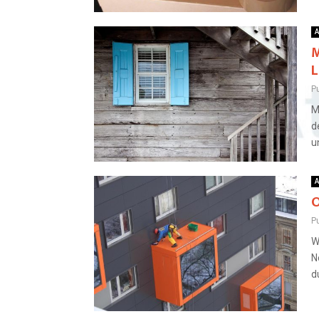
A
M
L
Pu
M
d
u
A
O
Pu
W
N
d