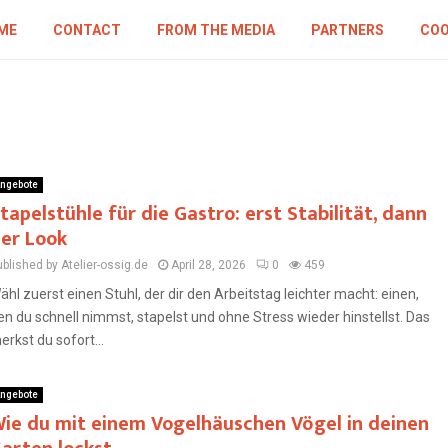
ME
CONTACT
FROM THE MEDIA
PARTNERS
COO
ngebote
tapelstühle für die Gastro: erst Stabilität, dann
er Look
blished by Atelier-ossig.de
April 28, 2026
0
459
ähl zuerst einen Stuhl, der dir den Arbeitstag leichter macht: einen,
en du schnell nimmst, stapelst und ohne Stress wieder hinstellst. Das
erkst du sofort...
ngebote
ie du mit einem Vogelhäuschen Vögel in deinen