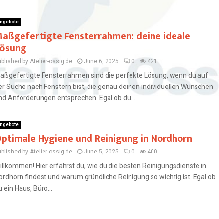
ngebote
aßgefertigte Fensterrahmen: deine ideale
ösung
blished by Atelier-ossig.de
June 6, 2025
0
421
aßgefertigte Fensterrahmen sind die perfekte Lösung, wenn du auf
er Suche nach Fenstern bist, die genau deinen individuellen Wünschen
nd Anforderungen entsprechen. Egal ob du...
ngebote
ptimale Hygiene und Reinigung in Nordhorn
blished by Atelier-ossig.de
June 5, 2025
0
400
illkommen! Hier erfährst du, wie du die besten Reinigungsdienste in
ordhorn findest und warum gründliche Reinigung so wichtig ist. Egal ob
u ein Haus, Büro...