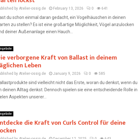
arten lockst
blished by Atelier-ossig.de
February 13, 2026
0
641
ast du schon einmal daran gedacht, ein Vogelhäuschen in deinen
arten zu stellen? Es ist eine großartige Möglichkeit, Vögel anzulocken
nd deiner Außenanlage einen Hauch...
ngebote
ie verborgene Kraft von Ballast in deinem
äglichen Leben
blished by Atelier-ossig.de
January 9, 2026
0
585
allastprodukte sind vielleicht nicht das Erste, woran du denkst, wenn du
n deinen Alltag denkst. Dennoch spielen sie eine entscheidende Rolle in
ielen Aspekten unserer...
ngebote
ntdecke die Kraft von Curls Control für deine
ocken
blished by Atelier-ossig.de
December 12, 2025
0
643