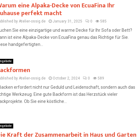
arum eine Alpaka-Decke von EcuaFina Ihr
uhause perfekt macht
blished by Atelier-ossig.de
January 31, 2025
0
585
uchen Sie eine einzigartige und warme Decke für Ihr Sofa oder Bett?
ann ist eine Alpaka-Decke von EcuaFina genau das Richtige für Sie.
iese handgefertigten...
ngebote
ackformen
blished by Atelier-ossig.de
October 2, 2024
0
589
acken erfordert nicht nur Geduld und Leidenschaft, sondern auch das
ichtige Werkzeug. Eine gute Backform ist das Herzstück vieler
ackprojekte. Ob Sie eine köstliche...
ngebote
ie Kraft der Zusammenarbeit in Haus und Garten