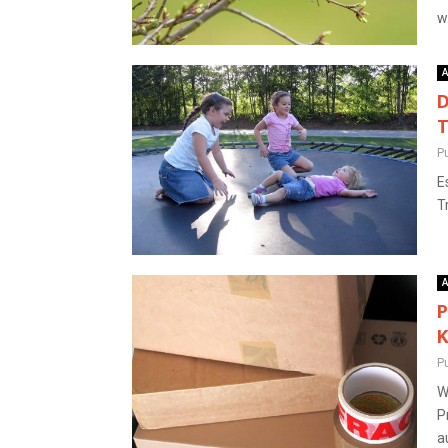
w
A
D
T
Pu
E
T
A
P
K
Pu
W
P
a