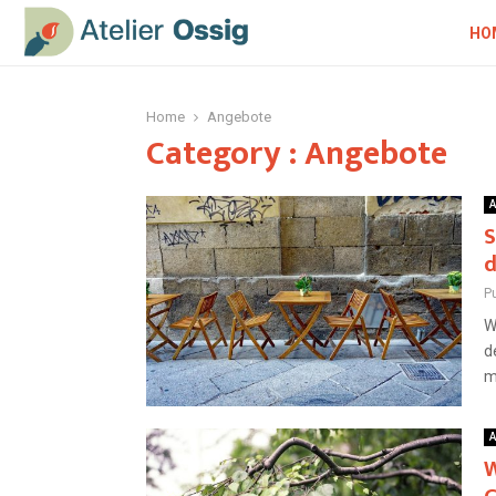
HO
Home
Angebote
Category : Angebote
A
S
d
Pu
W
d
m
A
W