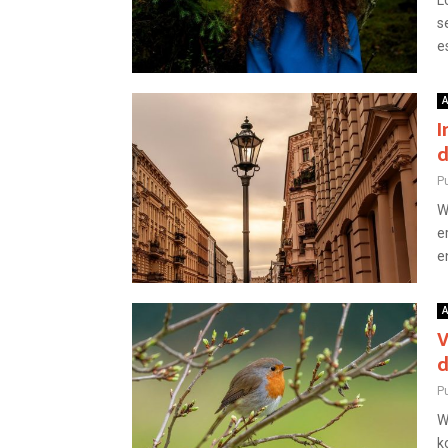
L
s
e
A
I
d
Pu
W
e
e
A
V
d
Pu
W
k