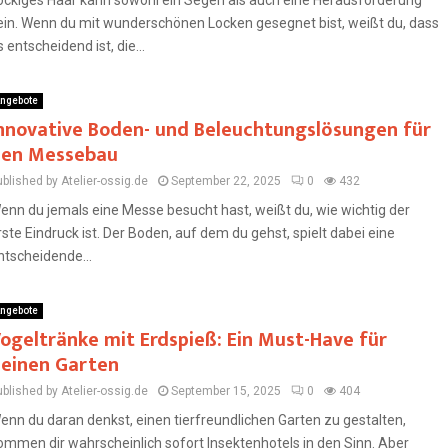
ockiges Haar kann sowohl ein Segen als auch eine Herausforderung
ein. Wenn du mit wunderschönen Locken gesegnet bist, weißt du, dass
s entscheidend ist, die...
ngebote
nnovative Boden- und Beleuchtungslösungen für
en Messebau
blished by Atelier-ossig.de
September 22, 2025
0
432
enn du jemals eine Messe besucht hast, weißt du, wie wichtig der
rste Eindruck ist. Der Boden, auf dem du gehst, spielt dabei eine
ntscheidende...
ngebote
ogeltränke mit Erdspieß: Ein Must-Have für
einen Garten
blished by Atelier-ossig.de
September 15, 2025
0
404
enn du daran denkst, einen tierfreundlichen Garten zu gestalten,
ommen dir wahrscheinlich sofort Insektenhotels in den Sinn. Aber