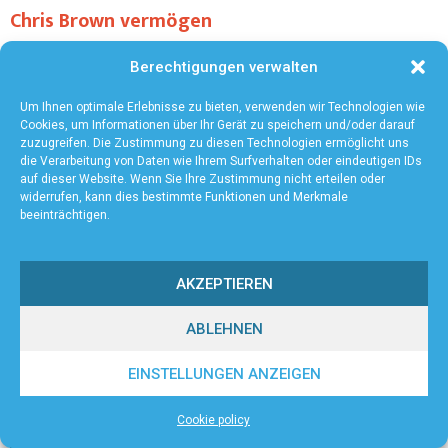
Chris Brown vermögen
In diesem Blogbeitrag werden Sie einen tiefen Einblick in das
Berechtigungen verwalten
Vermögen von Chris Brown erhalten, einem der umstrittensten,
aber auch talentiertesten Künstler der modernen Musikszene....
Um Ihnen optimale Erlebnisse zu bieten, verwenden wir Technologien wie
Cookies, um Informationen über Ihr Gerät zu speichern und/oder darauf
zuzugreifen. Die Zustimmung zu diesen Technologien ermöglicht uns
die Verarbeitung von Daten wie Ihrem Surfverhalten oder eindeutigen IDs
auf dieser Website. Wenn Sie Ihre Zustimmung nicht erteilen oder
widerrufen, kann dies bestimmte Funktionen und Merkmale
beeinträchtigen.
AKZEPTIEREN
ABLEHNEN
EINSTELLUNGEN ANZEIGEN
Cookie policy