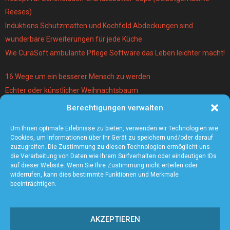
Reeses)
Induktions Schutzmatten und Kochfeld Abdeckungen sind
wunderbare Erweiterungen für jede Küche
Wie CuraSoft ambulante Pflege Software das Leben leichter macht!
16 Wege um ein besserer Mensch zu werden
Echter oder künstlicher Weihnachtsbaum
Berechtigungen verwalten
Warum lohnt es sich einen Magier und Mentalist zu buchen?
Die 5 angesagtesten Schmuck-Trends 2021
Um Ihnen optimale Erlebnisse zu bieten, verwenden wir Technologien wie
Cookies, um Informationen über Ihr Gerät zu speichern und/oder darauf
zuzugreifen. Die Zustimmung zu diesen Technologien ermöglicht uns
die Verarbeitung von Daten wie Ihrem Surfverhalten oder eindeutigen IDs
auf dieser Website. Wenn Sie Ihre Zustimmung nicht erteilen oder
widerrufen, kann dies bestimmte Funktionen und Merkmale
beeinträchtigen.
AKZEPTIEREN