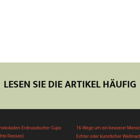
LESEN SIE DIE ARTIKEL HÄUFIG
chokoladen-Erdnussbutter-Cups
16 Wege um ein besserer Mens
hte Reeses)
Echter oder künstlicher Weihn