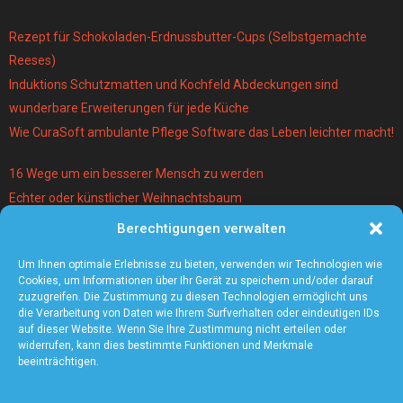
Rezept für Schokoladen-Erdnussbutter-Cups (Selbstgemachte
Reeses)
Induktions Schutzmatten und Kochfeld Abdeckungen sind
wunderbare Erweiterungen für jede Küche
Wie CuraSoft ambulante Pflege Software das Leben leichter macht!
16 Wege um ein besserer Mensch zu werden
Echter oder künstlicher Weihnachtsbaum
Berechtigungen verwalten
Warum lohnt es sich einen Magier und Mentalist zu buchen?
Die 5 angesagtesten Schmuck-Trends 2021
Um Ihnen optimale Erlebnisse zu bieten, verwenden wir Technologien wie
Cookies, um Informationen über Ihr Gerät zu speichern und/oder darauf
zuzugreifen. Die Zustimmung zu diesen Technologien ermöglicht uns
die Verarbeitung von Daten wie Ihrem Surfverhalten oder eindeutigen IDs
auf dieser Website. Wenn Sie Ihre Zustimmung nicht erteilen oder
widerrufen, kann dies bestimmte Funktionen und Merkmale
beeinträchtigen.