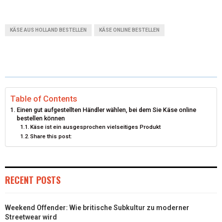
(
A
I
I
M
T
C
N
N
A
KÄSE AUS HOLLAND BESTELLEN
KÄSE ONLINE BESTELLEN
W
E
T
K
I
I
B
E
E
L
T
O
R
D
T
O
E
I
Table of Contents
Einen gut aufgestellten Händler wählen, bei dem Sie Käse online
E
K
S
N
bestellen können
Käse ist ein ausgesprochen vielseitiges Produkt
R
T
Share this post:
)
RECENT POSTS
Weekend Offender: Wie britische Subkultur zu moderner
Streetwear wird