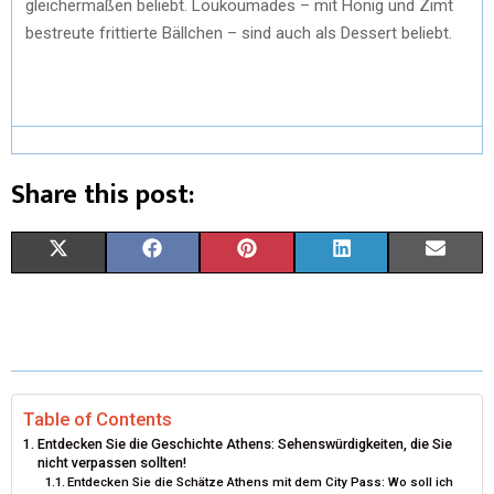
gleichermaßen beliebt. Loukoumades – mit Honig und Zimt
bestreute frittierte Bällchen – sind auch als Dessert beliebt.
Share this post:
X
F
P
L
E
(
A
I
I
M
T
C
N
N
A
W
E
T
K
I
I
B
E
E
L
Table of Contents
Entdecken Sie die Geschichte Athens: Sehenswürdigkeiten, die Sie
T
O
R
D
nicht verpassen sollten!
Entdecken Sie die Schätze Athens mit dem City Pass: Wo soll ich
T
O
E
I