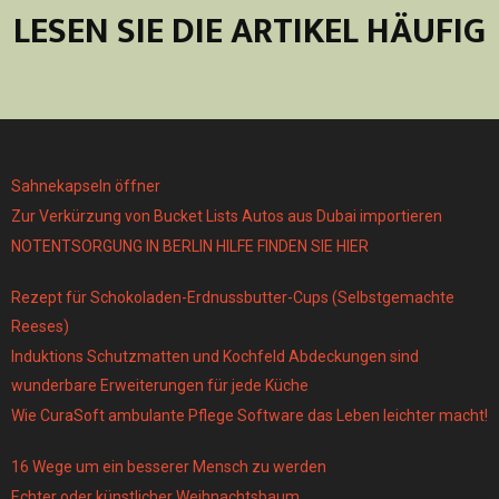
LESEN SIE DIE ARTIKEL HÄUFIG
Sahnekapseln öffner
Zur Verkürzung von Bucket Lists Autos aus Dubai importieren
NOTENTSORGUNG IN BERLIN HILFE FINDEN SIE HIER
Rezept für Schokoladen-Erdnussbutter-Cups (Selbstgemachte
Reeses)
Induktions Schutzmatten und Kochfeld Abdeckungen sind
wunderbare Erweiterungen für jede Küche
Wie CuraSoft ambulante Pflege Software das Leben leichter macht!
16 Wege um ein besserer Mensch zu werden
Echter oder künstlicher Weihnachtsbaum