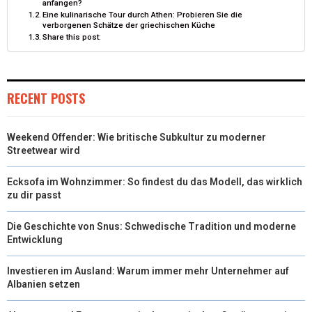
anfangen?
Eine kulinarische Tour durch Athen: Probieren Sie die
E
K
S
N
verborgenen Schätze der griechischen Küche
Share this post:
R
T
)
RECENT POSTS
Weekend Offender: Wie britische Subkultur zu moderner
Streetwear wird
Ecksofa im Wohnzimmer: So findest du das Modell, das wirklich
zu dir passt
Die Geschichte von Snus: Schwedische Tradition und moderne
Entwicklung
Investieren im Ausland: Warum immer mehr Unternehmer auf
Albanien setzen