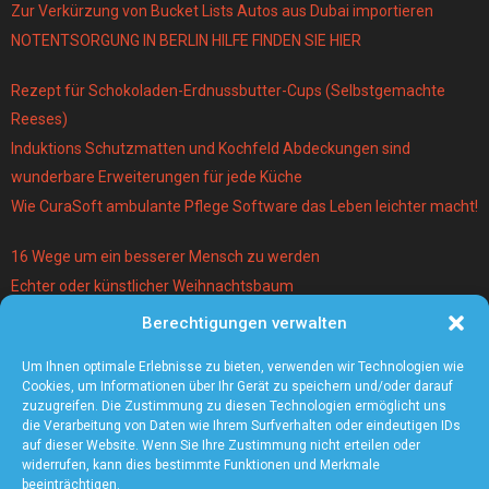
Zur Verkürzung von Bucket Lists Autos aus Dubai importieren
NOTENTSORGUNG IN BERLIN HILFE FINDEN SIE HIER
Rezept für Schokoladen-Erdnussbutter-Cups (Selbstgemachte
Reeses)
Induktions Schutzmatten und Kochfeld Abdeckungen sind
wunderbare Erweiterungen für jede Küche
Wie CuraSoft ambulante Pflege Software das Leben leichter macht!
16 Wege um ein besserer Mensch zu werden
Echter oder künstlicher Weihnachtsbaum
Berechtigungen verwalten
Warum lohnt es sich einen Magier und Mentalist zu buchen?
Die 5 angesagtesten Schmuck-Trends 2021
Um Ihnen optimale Erlebnisse zu bieten, verwenden wir Technologien wie
Cookies, um Informationen über Ihr Gerät zu speichern und/oder darauf
zuzugreifen. Die Zustimmung zu diesen Technologien ermöglicht uns
die Verarbeitung von Daten wie Ihrem Surfverhalten oder eindeutigen IDs
auf dieser Website. Wenn Sie Ihre Zustimmung nicht erteilen oder
widerrufen, kann dies bestimmte Funktionen und Merkmale
beeinträchtigen.