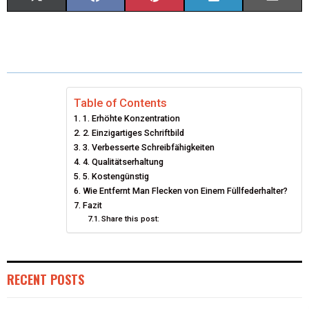
(
A
I
I
M
T
C
N
N
A
W
E
T
K
I
I
B
E
E
L
Table of Contents
1. Erhöhte Konzentration
T
O
R
D
2. Einzigartiges Schriftbild
T
3. Verbesserte Schreibfähigkeiten
O
E
I
4. Qualitätserhaltung
E
K
S
N
5. Kostengünstig
Wie Entfernt Man Flecken von Einem Füllfederhalter?
R
T
Fazit
Share this post:
)
RECENT POSTS