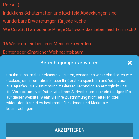
Reeses)
Induktions Schutzmatten und Kochfeld Abdeckungen sind
wunderbare Erweiterungen für jede Küche
Wie CuraSoft ambulante Pflege Software das Leben leichter macht!
16 Wege um ein besserer Mensch zu werden
Echter oder künstlicher Weihnachtsbaum
Berechtigungen verwalten
Warum lohnt es sich einen Magier und Mentalist zu buchen?
Die 5 angesagtesten Schmuck-Trends 2021
Um Ihnen optimale Erlebnisse zu bieten, verwenden wir Technologien wie
Cookies, um Informationen über Ihr Gerät zu speichern und/oder darauf
zuzugreifen. Die Zustimmung zu diesen Technologien ermöglicht uns
die Verarbeitung von Daten wie Ihrem Surfverhalten oder eindeutigen IDs
auf dieser Website. Wenn Sie Ihre Zustimmung nicht erteilen oder
widerrufen, kann dies bestimmte Funktionen und Merkmale
beeinträchtigen.
AKZEPTIEREN