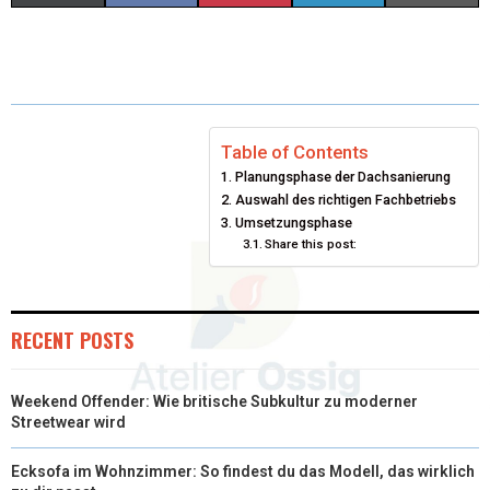
(
A
I
I
M
T
C
N
N
A
W
E
T
K
I
I
B
E
E
L
Table of Contents
Planungsphase der Dachsanierung
T
O
R
D
Auswahl des richtigen Fachbetriebs
T
O
Umsetzungsphase
E
I
Share this post:
E
K
S
N
R
T
RECENT POSTS
)
Weekend Offender: Wie britische Subkultur zu moderner
Streetwear wird
Ecksofa im Wohnzimmer: So findest du das Modell, das wirklich