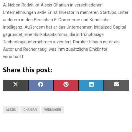
A: Neben Reddit ist Alexis Ohanian in verschiedenen
Unternehmungen aktiv. Er ist Investor in mehreren Startups, unter
anderem in den Bereichen E-Commerce und Künstliche
Intelligenz. Außerdem hat er das Unternehmen Initialized Capital
gegründet, eine Risikokapitalfirma, die in frühphasige
Technologieunternehmen investiert. Darüber hinaus ist er als
Autor und Redner tätig, was ihm zusätzliche Einkünfte
verschafft.
Share this post:
X
F
P
L
E
(
A
I
I
M
T
C
N
N
A
ALEXIS
OHANIAN
VERMÖGEN
W
E
T
K
I
I
B
E
E
L