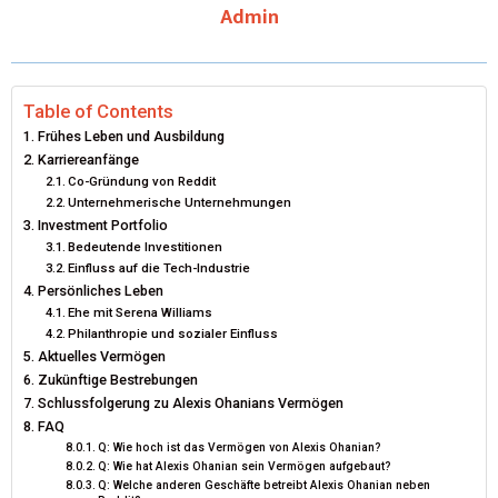
Admin
T
O
R
D
T
O
E
I
E
K
S
N
Table of Contents
Frühes Leben und Ausbildung
R
T
Karriereanfänge
Co-Gründung von Reddit
)
Unternehmerische Unternehmungen
Investment Portfolio
Bedeutende Investitionen
Einfluss auf die Tech-Industrie
Persönliches Leben
Ehe mit Serena Williams
Philanthropie und sozialer Einfluss
Aktuelles Vermögen
Zukünftige Bestrebungen
Schlussfolgerung zu Alexis Ohanians Vermögen
FAQ
Q: Wie hoch ist das Vermögen von Alexis Ohanian?
Q: Wie hat Alexis Ohanian sein Vermögen aufgebaut?
Q: Welche anderen Geschäfte betreibt Alexis Ohanian neben