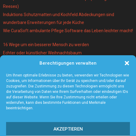
Reeses)
Induktions Schutzmatten und Kochfeld Abdeckungen sind
wunderbare Erweiterungen für jede Küche
Wie CuraSoft ambulante Pflege Software das Leben leichter macht!
16 Wege um ein besserer Mensch zu werden
Echter oder künstlicher Weihnachtsbaum
Berechtigungen verwalten
Warum lohnt es sich einen Magier und Mentalist zu buchen?
Die 5 angesagtesten Schmuck-Trends 2021
Um Ihnen optimale Erlebnisse zu bieten, verwenden wir Technologien wie
Cookies, um Informationen über Ihr Gerät zu speichern und/oder darauf
zuzugreifen. Die Zustimmung zu diesen Technologien ermöglicht uns
die Verarbeitung von Daten wie Ihrem Surfverhalten oder eindeutigen IDs
auf dieser Website. Wenn Sie Ihre Zustimmung nicht erteilen oder
widerrufen, kann dies bestimmte Funktionen und Merkmale
beeinträchtigen.
AKZEPTIEREN