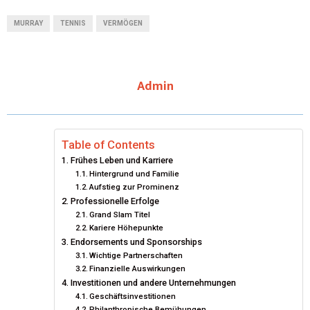
T
C
N
N
A
MURRAY
TENNIS
VERMÖGEN
W
E
T
K
I
I
B
E
E
L
Admin
T
O
R
D
T
O
E
I
E
K
S
N
Table of Contents
Frühes Leben und Karriere
R
T
Hintergrund und Familie
Aufstieg zur Prominenz
)
Professionelle Erfolge
Grand Slam Titel
Kariere Höhepunkte
Endorsements und Sponsorships
Wichtige Partnerschaften
Finanzielle Auswirkungen
Investitionen und andere Unternehmungen
Geschäftsinvestitionen
Philanthropische Bemühungen