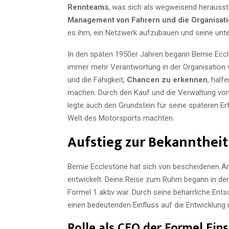
Rennteams
, was sich als wegweisend herauss
Management von Fahrern und die Organisati
es ihm, ein Netzwerk aufzubauen und seine unte
In den späten 1950er Jahren begann Bernie Ecc
immer mehr Verantwortung in der Organisation
und die Fähigkeit,
Chancen zu erkennen
, half
machen. Durch den Kauf und die Verwaltung vo
legte auch den Grundstein für seine späteren Erf
Welt des Motorsports machten.
Aufstieg zur Bekanntheit
Bernie Ecclestone hat sich von bescheidenen An
entwickelt. Deine Reise zum Ruhm begann in den
Formel 1 aktiv war. Durch seine beharrliche Ent
einen bedeutenden Einfluss auf die Entwicklun
Rolle als CEO der Formel Eins