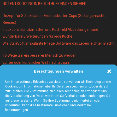
NOTENTSORGUNG IN BERLIN HILFE FINDEN SIE HIER
Rezept für Schokoladen-Erdnussbutter-Cups (Selbstgemachte
Reeses)
Induktions Schutzmatten und Kochfeld Abdeckungen sind
wunderbare Erweiterungen für jede Küche
Wie CuraSoft ambulante Pflege Software das Leben leichter macht!
16 Wege um ein besserer Mensch zu werden
Echter oder künstlicher Weihnachtsbaum
Berechtigungen verwalten
Warum lohnt es sich einen Magier und Mentalist zu buchen?
Die 5 angesagtesten Schmuck-Trends 2021
Um Ihnen optimale Erlebnisse zu bieten, verwenden wir Technologien wie
Cookies, um Informationen über Ihr Gerät zu speichern und/oder darauf
zuzugreifen. Die Zustimmung zu diesen Technologien ermöglicht uns
die Verarbeitung von Daten wie Ihrem Surfverhalten oder eindeutigen IDs
auf dieser Website. Wenn Sie Ihre Zustimmung nicht erteilen oder
widerrufen, kann dies bestimmte Funktionen und Merkmale
beeinträchtigen.