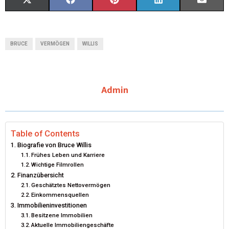
X
F
P
L
E
(
A
I
I
M
T
C
N
N
A
BRUCE
VERMÖGEN
WILLIS
W
E
T
K
I
I
B
E
E
L
Admin
T
O
R
D
T
O
E
I
E
K
S
N
Table of Contents
Biografie von Bruce Willis
R
T
Frühes Leben und Karriere
Wichtige Filmrollen
)
Finanzübersicht
Geschätztes Nettovermögen
Einkommensquellen
Immobilieninvestitionen
Besitzene Immobilien
Aktuelle Immobiliengeschäfte