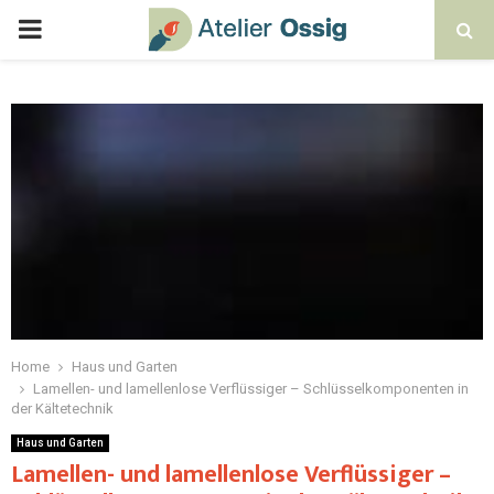
Home
Haus und Garten
Lamellen- und lamellenlose Verflüssiger – Schlüsselkomponenten in
der Kältetechnik
Haus und Garten
Lamellen- und lamellenlose Verflüssiger –