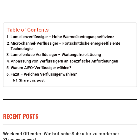
I
B
E
E
L
T
O
R
D
T
O
E
I
Table of Contents
Lamellenverflüssiger – Hohe Wärmeübertragungseffizienz
E
K
S
N
Microchannel-Verflüssiger – Fortschrittliche energieeffiziente
Technologie
R
T
Lamellenlose Verflüssiger – Wartungsfreie Lösung
Anpassung von Verflüssigern an spezifische Anforderungen
)
Warum AiFO-Verflüssiger wählen?
Fazit – Welchen Verflüssiger wählen?
Share this post:
RECENT POSTS
Weekend Offender: Wie britische Subkultur zu moderner
Streetwear wird