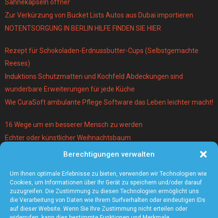
Sahnekapseln öffner
Zur Verkürzung von Bucket Lists Autos aus Dubai importieren
NOTENTSORGUNG IN BERLIN HILFE FINDEN SIE HIER
Rezept für Schokoladen-Erdnussbutter-Cups (Selbstgemachte
Reeses)
Induktions Schutzmatten und Kochfeld Abdeckungen sind
wunderbare Erweiterungen für jede Küche
Wie CuraSoft ambulante Pflege Software das Leben leichter macht!
16 Wege um ein besserer Mensch zu werden
Echter oder künstlicher Weihnachtsbaum
Berechtigungen verwalten
Warum lohnt es sich einen Magier und Mentalist zu buchen?
Die 5 angesagtesten Schmuck-Trends 2021
Um Ihnen optimale Erlebnisse zu bieten, verwenden wir Technologien wie
Cookies, um Informationen über Ihr Gerät zu speichern und/oder darauf
zuzugreifen. Die Zustimmung zu diesen Technologien ermöglicht uns
die Verarbeitung von Daten wie Ihrem Surfverhalten oder eindeutigen IDs
auf dieser Website. Wenn Sie Ihre Zustimmung nicht erteilen oder
widerrufen, kann dies bestimmte Funktionen und Merkmale