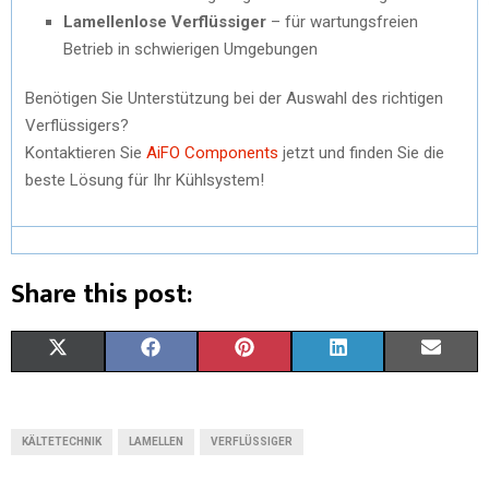
Lamellenlose Verflüssiger
– für wartungsfreien
Betrieb in schwierigen Umgebungen
Benötigen Sie Unterstützung bei der Auswahl des richtigen
Verflüssigers?
Kontaktieren Sie
AiFO Components
jetzt und finden Sie die
beste Lösung für Ihr Kühlsystem!
Share this post:
X
F
P
L
E
(
A
I
I
M
T
C
N
N
A
KÄLTETECHNIK
LAMELLEN
VERFLÜSSIGER
W
E
T
K
I