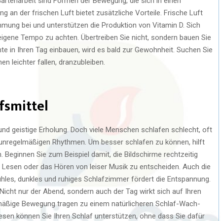
Gartenarbeit sind Formen der Bewegung, die sich in einen
an der frischen Luft bietet zusätzliche Vorteile. Frische Luft
mmung bei und unterstützen die Produktion von Vitamin D. Sich
eigene Tempo zu achten. Übertreiben Sie nicht, sondern bauen Sie
in Ihren Tag einbauen, wird es bald zur Gewohnheit. Suchen Sie
en leichter fallen, dranzubleiben.
fsmittel
e und geistige Erholung. Doch viele Menschen schlafen schlecht, oft
unregelmäßigen Rhythmen. Um besser schlafen zu können, hilft
. Beginnen Sie zum Beispiel damit, die Bildschirme rechtzeitig
e Lesen oder das Hören von leiser Musik zu entscheiden. Auch die
ühles, dunkles und ruhiges Schlafzimmer fördert die Entspannung.
Nicht nur der Abend, sondern auch der Tag wirkt sich auf Ihren
lmäßige Bewegung tragen zu einem natürlicheren Schlaf-Wach-
esen können Sie Ihren Schlaf unterstützen, ohne dass Sie dafür