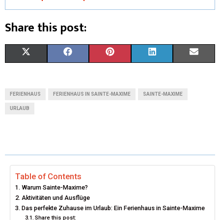
Share this post:
X
F
P
L
E
(
A
I
I
M
T
C
N
N
A
FERIENHAUS
FERIENHAUS IN SAINTE-MAXIME
SAINTE-MAXIME
W
E
T
K
I
URLAUB
I
B
E
E
L
T
O
R
D
T
O
E
I
Table of Contents
E
K
S
N
Warum Sainte-Maxime?
R
T
Aktivitäten und Ausflüge
Das perfekte Zuhause im Urlaub: Ein Ferienhaus in Sainte-Maxime
)
Share this post: