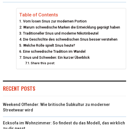
W
E
T
K
I
I
B
E
E
L
Table of Contents
Vom losen Snus zur modernen Portion
T
O
R
D
Warum schwedische Marken die Entwicklung geprägt haben
T
Traditioneller Snus und moderne Nikotinbeutel
O
E
I
Die Geschichte des schwedischen Snus besser verstehen
E
K
S
N
Welche Rolle spielt Snus heute?
Eine schwedische Tradition im Wandel
R
T
Snus und Schweden: Ein kurzer Überblick
Share this post:
)
RECENT POSTS
Weekend Offender: Wie britische Subkultur zu moderner
Streetwear wird
Ecksofa im Wohnzimmer: So findest du das Modell, das wirklich
zu dir passt