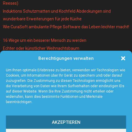
Reeses)
Induktions Schutzmatten und Kochfeld Abdeckungen sind
wunderbare Erweiterungen für jede Küche
Wie CuraSoft ambulante Pflege Software das Leben leichter macht!
16 Wege um ein besserer Mensch zu werden
Echter oder künstlicher Weihnachtsbaum
Berechtigungen verwalten
Warum lohnt es sich einen Magier und Mentalist zu buchen?
Die 5 angesagtesten Schmuck-Trends 2021
Um Ihnen optimale Erlebnisse zu bieten, verwenden wir Technologien wie
Cookies, um Informationen über Ihr Gerät zu speichern und/oder darauf
zuzugreifen. Die Zustimmung zu diesen Technologien ermöglicht uns
die Verarbeitung von Daten wie Ihrem Surfverhalten oder eindeutigen IDs
auf dieser Website. Wenn Sie Ihre Zustimmung nicht erteilen oder
widerrufen, kann dies bestimmte Funktionen und Merkmale
beeinträchtigen.
AKZEPTIEREN