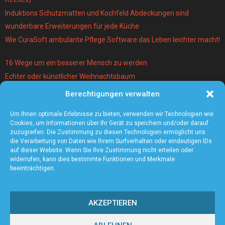
Induktions Schutzmatten und Kochfeld Abdeckungen sind
wunderbare Erweiterungen für jede Küche
Wie CuraSoft ambulante Pflege Software das Leben leichter macht!
16 Wege um ein besserer Mensch zu werden
Echter oder künstlicher Weihnachtsbaum
Berechtigungen verwalten
Warum lohnt es sich einen Magier und Mentalist zu buchen?
Die 5 angesagtesten Schmuck-Trends 2021
Um Ihnen optimale Erlebnisse zu bieten, verwenden wir Technologien wie
Cookies, um Informationen über Ihr Gerät zu speichern und/oder darauf
zuzugreifen. Die Zustimmung zu diesen Technologien ermöglicht uns
die Verarbeitung von Daten wie Ihrem Surfverhalten oder eindeutigen IDs
auf dieser Website. Wenn Sie Ihre Zustimmung nicht erteilen oder
widerrufen, kann dies bestimmte Funktionen und Merkmale
beeinträchtigen.
AKZEPTIEREN