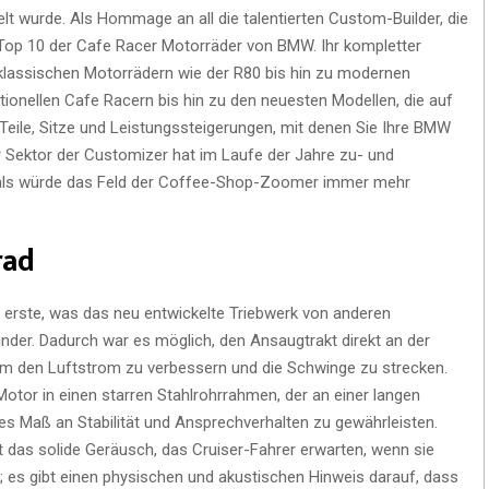
lt wurde. Als Hommage an all die talentierten Custom-Builder, die
e Top 10 der Cafe Racer Motorräder von BMW. Ihr kompletter
klassischen Motorrädern wie der R80 bis hin zu modernen
itionellen Cafe Racern bis hin zu den neuesten Modellen, die auf
Teile, Sitze und Leistungssteigerungen, mit denen Sie Ihre BMW
r Sektor der Customizer hat im Laufe der Jahre zu- und
, als würde das Feld der Coffee-Shop-Zoomer immer mehr
rad
s erste, was das neu entwickelte Triebwerk von anderen
linder. Dadurch war es möglich, den Ansaugtrakt direkt an der
um den Luftstrom zu verbessern und die Schwinge zu strecken.
otor in einen starren Stahlrohrrahmen, der an einer langen
s Maß an Stabilität und Ansprechverhalten zu gewährleisten.
 das solide Geräusch, das Cruiser-Fahrer erwarten, wenn sie
 es gibt einen physischen und akustischen Hinweis darauf, dass