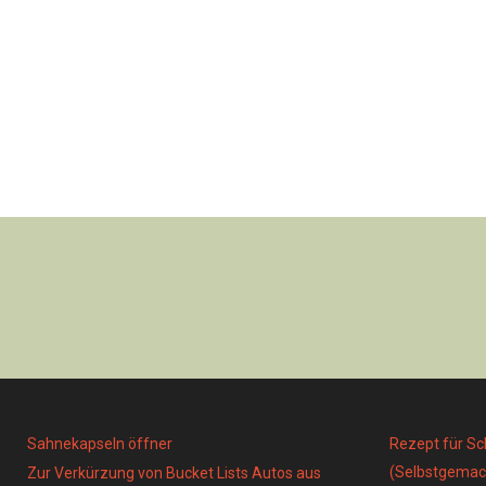
Sahnekapseln öffner
Rezept für S
(Selbstgemac
Zur Verkürzung von Bucket Lists Autos aus