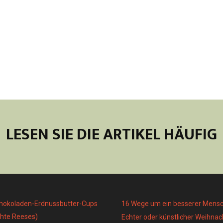
LESEN SIE DIE ARTIKEL HÄUFIG
chokoladen-Erdnussbutter-Cups
16 Wege um ein besserer Mens
hte Reeses)
Echter oder künstlicher Weihn