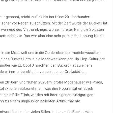
hut genannt, reicht zurück bis ins frühe 20. Jahrhundert.
Fischer vor Regen zu schützen. Mit der Zeit wurde der Bucket Hat
rm während des Vietnamkriegs, wo sein breiter Rand die Soldaten
rn schützte. Das war also eine sehr praktische Lösung für die
eg in die Modewelt und in die Garderoben der modebewussten
g des Bucket Hats in die Modewelt kann der Hip-Hop-Kultur der
ünstler wie LL Cool J machten den Bucket Hat zu einem
e er immer beliebter in verschiedenen Großstädten.
ten 2010ern und frühen 2020ern, große Modehäuser wie Prada,
Kollektionen aufzunehmen, was ihre Popularität erheblich
a bis Billie Eilish, wurden mit ihrer eigenen einzigartigen
hn zu einem unglaublich beliebten Artikel machte.
wort liegt in den vielen Stilen, in denen die Bucket Hats