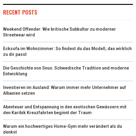
T
O
R
D
RECENT POSTS
T
O
E
I
Weekend Offender: Wie britische Subkultur zu moderner
E
K
S
N
Streetwear wird
R
T
Ecksofa im Wohnzimmer: So findest du das Modell, das wirklich
)
zu dir passt
Die Geschichte von Snus: Schwedische Tradition und moderne
Entwicklung
Investieren im Ausland: Warum immer mehr Unternehmer auf
Albanien setzen
Abenteuer und Entspannung in den exotischen Gewässern:mit
den Karibik Kreuzfahrten beginnt der Traum
Warum ein hochwertiges Home-Gym mehr verändert als du
denkst