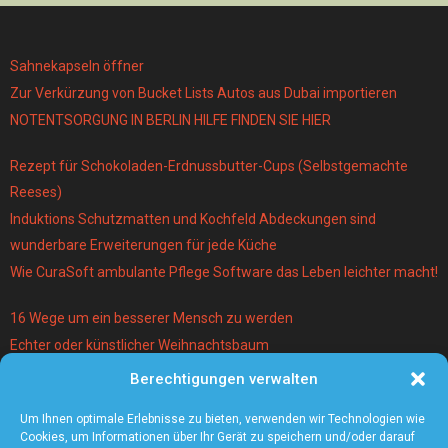
Sahnekapseln öffner
Zur Verkürzung von Bucket Lists Autos aus Dubai importieren
NOTENTSORGUNG IN BERLIN HILFE FINDEN SIE HIER
Rezept für Schokoladen-Erdnussbutter-Cups (Selbstgemachte
Reeses)
Induktions Schutzmatten und Kochfeld Abdeckungen sind
wunderbare Erweiterungen für jede Küche
Wie CuraSoft ambulante Pflege Software das Leben leichter macht!
16 Wege um ein besserer Mensch zu werden
Echter oder künstlicher Weihnachtsbaum
Berechtigungen verwalten
Warum lohnt es sich einen Magier und Mentalist zu buchen?
Die 5 angesagtesten Schmuck-Trends 2021
Um Ihnen optimale Erlebnisse zu bieten, verwenden wir Technologien wie
Cookies, um Informationen über Ihr Gerät zu speichern und/oder darauf