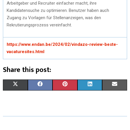
Arbeitgeber und Recruiter einfacher macht, ihre
Kandidatensuche zu optimieren. Benutzer haben auch
Zugang zu Vorlagen für Stellenanzeigen, was den
Rekrutierungsprozess vereinfacht.
https://www.endan.be/2024/02/vindazo-review-beste-
vacaturesites.html
Share this post:
X
F
P
L
E
(
A
I
I
M
T
C
N
N
A
W
E
T
K
I
I
B
E
E
L