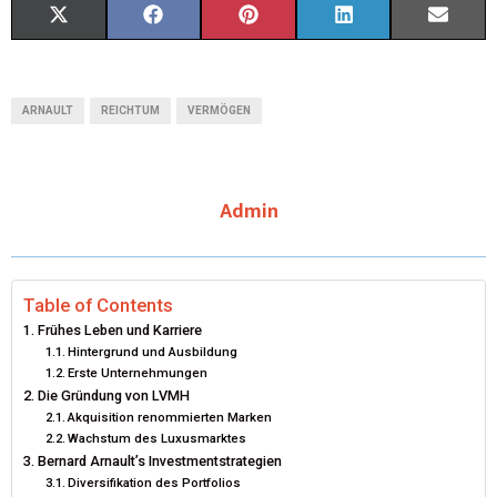
X
F
P
L
E
(
A
I
I
M
T
C
N
N
A
ARNAULT
REICHTUM
VERMÖGEN
W
E
T
K
I
I
B
E
E
L
Admin
T
O
R
D
T
O
E
I
E
K
S
N
Table of Contents
Frühes Leben und Karriere
R
T
Hintergrund und Ausbildung
Erste Unternehmungen
)
Die Gründung von LVMH
Akquisition renommierten Marken
Wachstum des Luxusmarktes
Bernard Arnault’s Investmentstrategien
Diversifikation des Portfolios