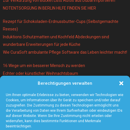
Zur Verkürzung von Bucket Lists Autos aus Dubai importieren
NOTENTSORGUNG IN BERLIN HILFE FINDEN SIE HIER
Rezept für Schokoladen-Erdnussbutter-Cups (Selbstgemachte
Reeses)
Induktions Schutzmatten und Kochfeld Abdeckungen sind
wunderbare Erweiterungen für jede Küche
Wie CuraSoft ambulante Pflege Software das Leben leichter macht!
16 Wege um ein besserer Mensch zu werden
Echter oder künstlicher Weihnachtsbaum
Berechtigungen verwalten
Warum lohnt es sich einen Magier und Mentalist zu buchen?
Die 5 angesagtesten Schmuck-Trends 2021
Um Ihnen optimale Erlebnisse zu bieten, verwenden wir Technologien wie
Cookies, um Informationen über Ihr Gerät zu speichern und/oder darauf
zuzugreifen. Die Zustimmung zu diesen Technologien ermöglicht uns
die Verarbeitung von Daten wie Ihrem Surfverhalten oder eindeutigen IDs
auf dieser Website. Wenn Sie Ihre Zustimmung nicht erteilen oder
widerrufen, kann dies bestimmte Funktionen und Merkmale
beeinträchtigen.