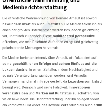
Öffentliche Wahrnehmung und
Medienberichterstattung
Die öffentliche Wahrnehmung von Bernard Arnault ist sowohl
bewundernswert
als auch
umstritten
. Die Medien feiern ihn als
einen der größten Unternehmer, werfen ihm jedoch gleichzeitig
vor, unethisch zu handeln. Diese
multifaceted perspective
offenbart, wie sein Reichtum Aufsehen erregt und gleichzeitig
polarisierende Meinungen hervorruft.
Die Medien berichten intensiv über Arnault, oft fokussiert auf
seine geschäftlichen Erfolge
und
seinen Einfluss auf die
Luxusindustrie
. In einem Zeitalter, in dem Nachhaltigkeit und
soziale Verantwortung wichtiger werden, wird Arnaults
Vermögen manchmal in Frage gestellt, da
Luxuskonsum
kritisch
beäugt wird. Dennoch wird seine Fähigkeit,
Innovationen
voranzutreiben
und
Marken mit Kultstatus
zu schaffen, von
vielen bewundert. Die Berichterstattung über ihn spiegelt somit
ein komplexes Bild wider, das sowohl
Verehrung
als auch
Kritik