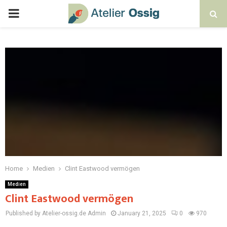
Home
Medien
Clint Eastwood vermögen
Medien
Clint Eastwood vermögen
Published by Atelier-ossig.de
Admin
January 21, 2025
0
970