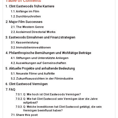
Table of Contents
Clint Eastwoods frühe Karriere
R
T
Anfänge im Film
Durchbruchrollen
)
Major Film Successes
The Western Genre
Acclaimed Directorial Works
Eastwoods Einnahmen und Finanzstrategien
Kassenleistung
Immobilieninvestitionen
Philanthropische Bemühungen und Wohltätige Beiträge
Stiftungen und Unterstützte Anliegen
Auswirkungen auf Gemeinschaften
Aktuelle Projekte und anhaltende Bedeutung
Neueste Filme und Auftritte
Zukunftsaussichten in der Filmindustrie
Clint Eastwood Vermögen
FAQ
Q: Wie hoch ist Clint Eastwoods Vermögen?
Q: Wie hat Clint Eastwood sein Vermögen über die Jahre
aufgebaut?
Q: Welche Investitionen hat Clint Eastwood getätigt, die sein
Vermögen beeinflusst haben?
Share this post: