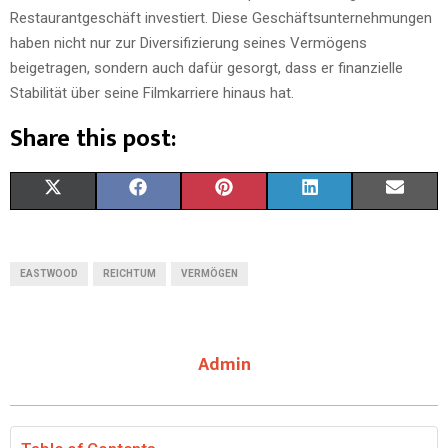
Restaurantgeschäft investiert. Diese Geschäftsunternehmungen
haben nicht nur zur Diversifizierung seines Vermögens
beigetragen, sondern auch dafür gesorgt, dass er finanzielle
Stabilität über seine Filmkarriere hinaus hat.
Share this post:
X
F
P
L
E
(
A
I
I
M
T
C
N
N
A
EASTWOOD
REICHTUM
VERMÖGEN
W
E
T
K
I
I
B
E
E
L
Admin
T
O
R
D
T
O
E
I
E
K
S
N