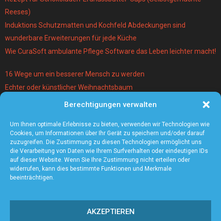
Reeses)
Induktions Schutzmatten und Kochfeld Abdeckungen sind
wunderbare Erweiterungen für jede Küche
Wie CuraSoft ambulante Pflege Software das Leben leichter macht!
16 Wege um ein besserer Mensch zu werden
Echter oder künstlicher Weihnachtsbaum
Berechtigungen verwalten
Warum lohnt es sich einen Magier und Mentalist zu buchen?
Die 5 angesagtesten Schmuck-Trends 2021
Um Ihnen optimale Erlebnisse zu bieten, verwenden wir Technologien wie
Cookies, um Informationen über Ihr Gerät zu speichern und/oder darauf
zuzugreifen. Die Zustimmung zu diesen Technologien ermöglicht uns
die Verarbeitung von Daten wie Ihrem Surfverhalten oder eindeutigen IDs
auf dieser Website. Wenn Sie Ihre Zustimmung nicht erteilen oder
widerrufen, kann dies bestimmte Funktionen und Merkmale
beeinträchtigen.
AKZEPTIEREN