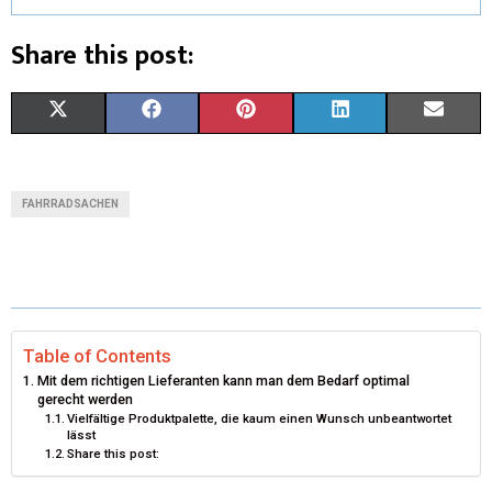
Share this post:
X
F
P
L
E
(
A
I
I
M
T
C
N
N
A
FAHRRADSACHEN
W
E
T
K
I
I
B
E
E
L
T
O
R
D
T
O
E
I
Table of Contents
Mit dem richtigen Lieferanten kann man dem Bedarf optimal
E
K
S
N
gerecht werden
Vielfältige Produktpalette, die kaum einen Wunsch unbeantwortet
R
T
lässt
Share this post:
)