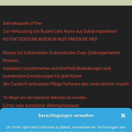
Sahnekapseln öffner
Zur Verkürzung von Bucket Lists Autos aus Dubai importieren
NOTENTSORGUNG IN BERLIN HILFE FINDEN SIE HIER
Rezept für Schokoladen-Erdnussbutter-Cups (Selbstgemachte
Reeses)
Induktions Schutzmatten und Kochfeld Abdeckungen sind
wunderbare Erweiterungen für jede Küche
Wie CuraSoft ambulante Pflege Software das Leben leichter macht!
16 Wege um ein besserer Mensch zu werden
Echter oder künstlicher Weihnachtsbaum
Berechtigungen verwalten
Warum lohnt es sich einen Magier und Mentalist zu buchen?
Die 5 angesagtesten Schmuck-Trends 2021
Um Ihnen optimale Erlebnisse zu bieten, verwenden wir Technologien wie