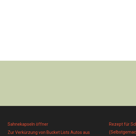
Sahnekapseln öffner
Rezept für S
(Selbstgemac
Zur Verkürzung von Bucket Lists Autos aus