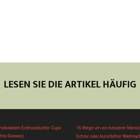
LESEN SIE DIE ARTIKEL HÄUFIG
chokoladen-Erdnussbutter-Cups
16 Wege um ein besserer Mens
hte Reeses)
Echter oder künstlicher Weihn