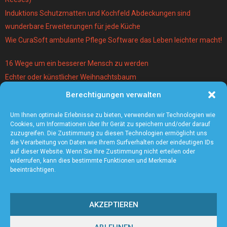
Induktions Schutzmatten und Kochfeld Abdeckungen sind
wunderbare Erweiterungen für jede Küche
Wie CuraSoft ambulante Pflege Software das Leben leichter macht!
16 Wege um ein besserer Mensch zu werden
Echter oder künstlicher Weihnachtsbaum
Berechtigungen verwalten
Warum lohnt es sich einen Magier und Mentalist zu buchen?
Die 5 angesagtesten Schmuck-Trends 2021
Um Ihnen optimale Erlebnisse zu bieten, verwenden wir Technologien wie
Cookies, um Informationen über Ihr Gerät zu speichern und/oder darauf
zuzugreifen. Die Zustimmung zu diesen Technologien ermöglicht uns
die Verarbeitung von Daten wie Ihrem Surfverhalten oder eindeutigen IDs
auf dieser Website. Wenn Sie Ihre Zustimmung nicht erteilen oder
widerrufen, kann dies bestimmte Funktionen und Merkmale
beeinträchtigen.
AKZEPTIEREN