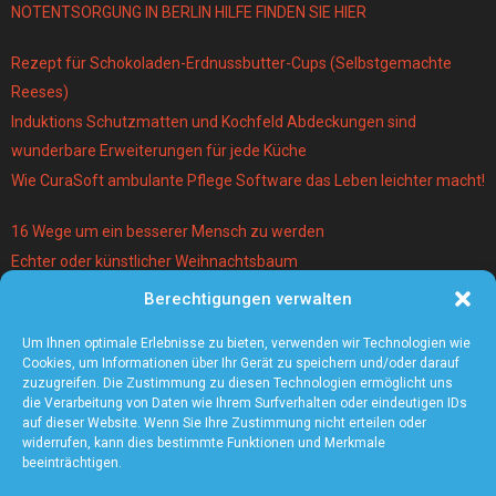
NOTENTSORGUNG IN BERLIN HILFE FINDEN SIE HIER
Rezept für Schokoladen-Erdnussbutter-Cups (Selbstgemachte
Reeses)
Induktions Schutzmatten und Kochfeld Abdeckungen sind
wunderbare Erweiterungen für jede Küche
Wie CuraSoft ambulante Pflege Software das Leben leichter macht!
16 Wege um ein besserer Mensch zu werden
Echter oder künstlicher Weihnachtsbaum
Berechtigungen verwalten
Warum lohnt es sich einen Magier und Mentalist zu buchen?
Die 5 angesagtesten Schmuck-Trends 2021
Um Ihnen optimale Erlebnisse zu bieten, verwenden wir Technologien wie
Cookies, um Informationen über Ihr Gerät zu speichern und/oder darauf
zuzugreifen. Die Zustimmung zu diesen Technologien ermöglicht uns
die Verarbeitung von Daten wie Ihrem Surfverhalten oder eindeutigen IDs
auf dieser Website. Wenn Sie Ihre Zustimmung nicht erteilen oder
widerrufen, kann dies bestimmte Funktionen und Merkmale
beeinträchtigen.