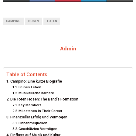
(
A
I
I
M
T
C
N
N
A
CAMPINO
HOSEN
TOTEN
W
E
T
K
I
I
B
E
E
L
Admin
T
O
R
D
T
O
E
I
E
K
S
N
Table of Contents
Campino: Eine kurze Biografie
R
T
Frühes Leben
Musikalische Karriere
)
Die Toten Hosen: The Band’s Formation
Key Members
Milestones in Their Career
Finanzieller Erfolg und Vermögen
Einnahmequellen
Geschätztes Vermögen
Einfluss auf Musik und Kultur