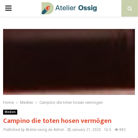
Home
Medien
Campino die toten hosen vermögen
Medien
Campino die toten hosen vermögen
Published by Atelier-ossig.de
Admin
January 21, 2025
0
882