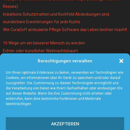
Reeses)
Induktions Schutzmatten und Kochfeld Abdeckungen sind
wunderbare Erweiterungen für jede Küche
Wie CuraSoft ambulante Pflege Software das Leben leichter macht!
16 Wege um ein besserer Mensch zu werden
Echter oder künstlicher Weihnachtsbaum
Berechtigungen verwalten
Warum lohnt es sich einen Magier und Mentalist zu buchen?
Die 5 angesagtesten Schmuck-Trends 2021
Um Ihnen optimale Erlebnisse zu bieten, verwenden wir Technologien wie
Cookies, um Informationen über Ihr Gerät zu speichern und/oder darauf
zuzugreifen. Die Zustimmung zu diesen Technologien ermöglicht uns
die Verarbeitung von Daten wie Ihrem Surfverhalten oder eindeutigen IDs
auf dieser Website. Wenn Sie Ihre Zustimmung nicht erteilen oder
widerrufen, kann dies bestimmte Funktionen und Merkmale
beeinträchtigen.
AKZEPTIEREN